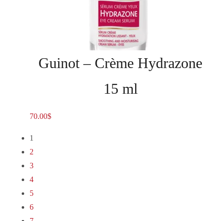
Guinot – Crème Hydrazone
15 ml
70.00
$
1
2
3
4
5
6
7