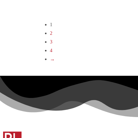
1
2
3
4
→