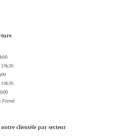
rture
6h00
à 19h30
h00
à 19h30
6h00
: Fermé
notre clientèle par secteur