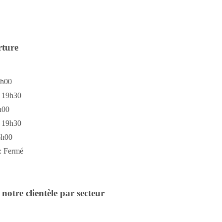
rture
6h00
à 19h30
h00
à 19h30
6h00
: Fermé
notre clientèle par secteur