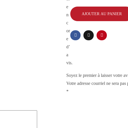
e
AJOUTER AU PANIER
n
c
or
e
d’
a
vis.
Soyez le premier à laisser votre 
Votre adresse courriel ne sera pas 
*