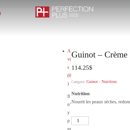
A
Guinot – Crème 
vi
114.25
$
s
(0
Guinot - Nutrition
Catégorie:
)
Nutrition
Il
Nourrit les peaux sèches, redonn
n’
y
p
as