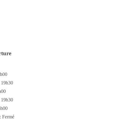
rture
6h00
à 19h30
h00
à 19h30
6h00
: Fermé