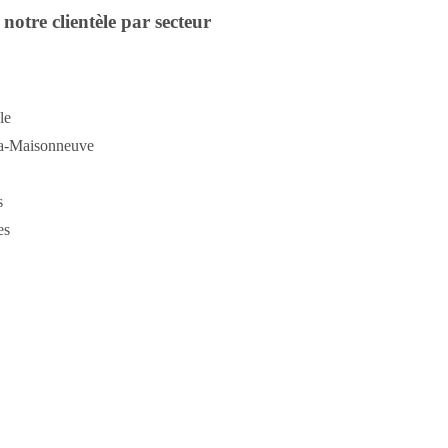
notre clientèle par secteur
le
a-Maisonneuve
s
es