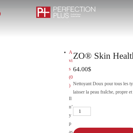
A
ZO® Skin Healt
vi
64.00
$
s
(0
Nettoyant Doux pour tous les ty
)
laisser la peau fraîche, propre et
Il
n’
y
p
as