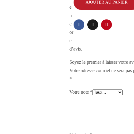
AJOUTER AU PANIER
e
n
c
or
e
d’avis.
Soyez le premier à laisser votre
Votre adresse courriel ne sera pas 
*
Votre note
*